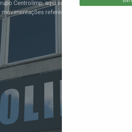
ENT
rupo Centrolimp, aqui você
s movimentações referentes aos